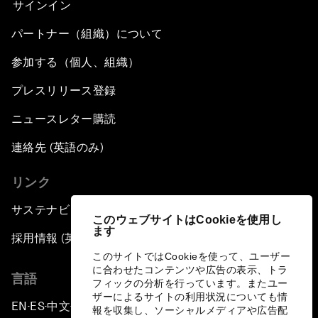
サインイン
パートナー（組織）について
参加する（個人、組織）
プレスリリース登録
ニュースレター購読
連絡先 (英語のみ)
リンク
サステナビリティへの取り組み
このウェブサイトはCookieを使用し
ます
採用情報 (英語のみ)
このサイトではCookieを使って、ユーザー
に合わせたコンテンツや広告の表示、トラ
言語
フィックの分析を行っています。またユー
ザーによるサイトの利用状況についても情
EN
ES
中文
日本語
▪
▪
▪
報を収集し、ソーシャルメディアや広告配