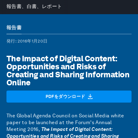
報告書、白書、レポート
報告書
発行
: 2016年1月20日
The Impact of Digital Content:
Opportunities and Risks of
Creating and Sharing Information
Online
PDFをダウンロード
The Global Agenda Council on Social Media white
paper to be launched at the Forum's Annual
Meeting 2016,
The Impact of Digital Content:
Opportunities and Risks of Creating and Sharing