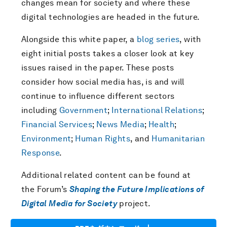
changes mean for society and where these
digital technologies are headed in the future.
Alongside this white paper, a
blog series
, with
eight initial posts takes a closer look at key
issues raised in the paper. These posts
consider how social media has, is and will
continue to influence different sectors
including
Government
;
International Relations
;
Financial Services
;
News Media
;
Health
;
Environment
;
Human Rights
, and
Humanitarian
Response
.
Additional related content can be found at
the Forum’s
Shaping the Future Implications of
Digital Media for Society
project.