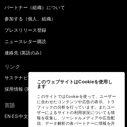
パートナー（組織）について
参加する（個人、組織）
プレスリリース登録
ニュースレター購読
連絡先 (英語のみ)
リンク
サステナビリティへの取り組み
このウェブサイトはCookieを使用し
ます
採用情報 (英語のみ)
このサイトではCookieを使って、ユーザー
に合わせたコンテンツや広告の表示、トラ
言語
フィックの分析を行っています。またユー
ザーによるサイトの利用状況についても情
EN
ES
中文
日本語
▪
▪
▪
報を収集し、ソーシャルメディアや広告配
信、データ解析の各パートナーに情報を共