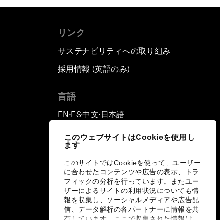
リンク
サステナビリティへの取り組み
採用情報 (英語のみ)
て
言語
EN
ES
中文
日本語
▪
▪
▪
このウェブサイトはCookieを使用し
ます
このサイトではCookieを使って、ユーザー
に合わせたコンテンツや広告の表示、トラ
フィックの分析を行っています。またユー
ザーによるサイトの利用状況についても情
報を収集し、ソーシャルメディアや広告配
信、データ解析の各パートナーに情報を共
有しています。ここで収集された情報は、