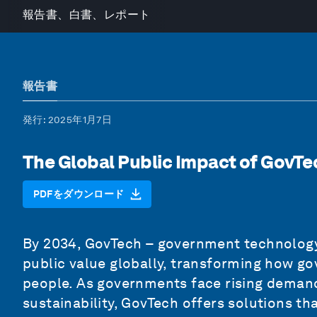
報告書、白書、レポート
報告書
発行
: 2025年1月7日
The Global Public Impact of GovTec
PDFをダウンロード
By 2034, GovTech – government technology –
public value globally, transforming how g
people. As governments face rising demand
sustainability, GovTech offers solutions t