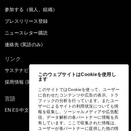
参加する（個人、組織）
プレスリリース登録
ニュースレター購読
連絡先 (英語のみ)
リンク
サステナビリティへの取り組み
このウェブサイトはCookieを使用し
ます
採用情報 (英語のみ)
このサイトではCookieを使って、ユーザー
に合わせたコンテンツや広告の表示、トラ
言語
フィックの分析を行っています。またユー
ザーによるサイトの利用状況についても情
EN
ES
中文
日本語
▪
▪
▪
報を収集し、ソーシャルメディアや広告配
信、データ解析の各パートナーに情報を共
有しています。ここで収集された情報は、
ユーザーが各パートナーに提供した他の情