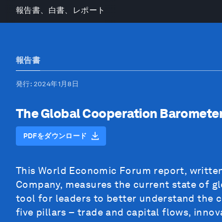
報告書、白書、レポート
報告書
発行
: 2024年1月8日
The Global Cooperation Baromete
PDFをダウンロード
This World Economic Forum report, written
Company, measures the current state of glo
tool for leaders to better understand the 
five pillars – trade and capital flows, inn