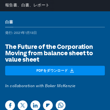
報告書、白書、レポート
白書
発行
: 2021年1月13日
The Future of the Corporation
Moving from balance sheet to
value sheet
PDFをダウンロード
In collaboration with Baker McKenzie