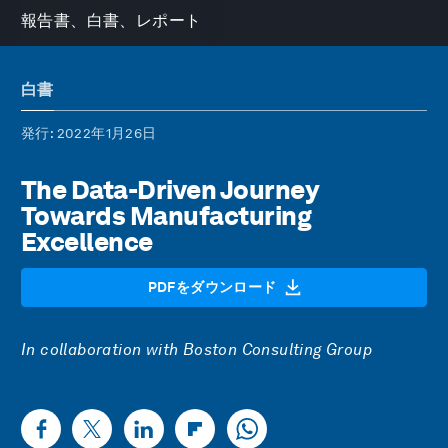
報告書、白書、レポート
白書
発行
: 2022年1月26日
The Data-Driven Journey
Towards Manufacturing
Excellence
PDFをダウンロード
In collaboration with Boston Consulting Group