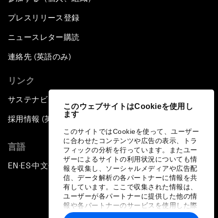
プレスリリース登録
ニュースレター購読
連絡先 (英語のみ)
リンク
サステナビリティへの取り組み
このウェブサイトはCookieを使用し
ます
採用情報 (英語のみ)
このサイトではCookieを使って、ユーザー
に合わせたコンテンツや広告の表示、トラ
言語
フィックの分析を行っています。またユー
ザーによるサイトの利用状況についても情
EN
ES
中文
日本語
▪
▪
▪
報を収集し、ソーシャルメディアや広告配
信、データ解析の各パートナーに情報を共
有しています。ここで収集された情報は、
ユーザーが各パートナーに提供した他の情
報や各パートナーのサービスを使用した際
に収集された情報と組み合わされ、各パー