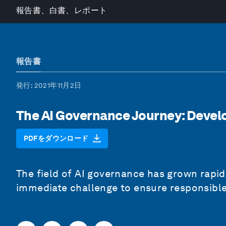
報告書、白書、レポート
報告書
発行
: 2021年11月2日
The AI Governance Journey: Devel
PDFをダウンロード
The field of AI governance has grown rapidl
immediate challenge to ensure responsible