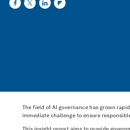
The field of AI governance has grown rapidl
immediate challenge to ensure responsible
This insight report aims to provide gover