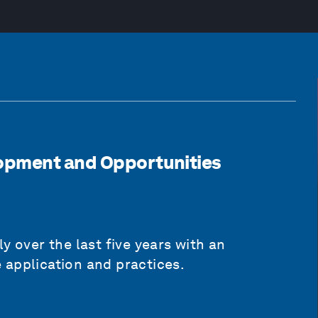
opment and Opportunities
y over the last five years with an
 application and practices.