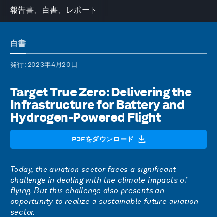
報告書、白書、レポート
白書
発行
: 2023年4月20日
Target True Zero: Delivering the
Infrastructure for Battery and
Hydrogen-Powered Flight
PDFをダウンロード
Today, the aviation sector faces a significant
challenge in dealing with the climate impacts of
flying. But this challenge also presents an
opportunity to realize a sustainable future aviation
sector.