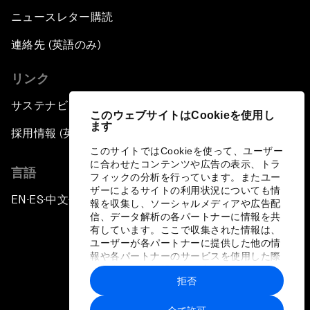
ニュースレター購読
連絡先 (英語のみ)
リンク
サステナビリティへの取り組み
このウェブサイトはCookieを使用し
ます
採用情報 (英語のみ)
このサイトではCookieを使って、ユーザー
に合わせたコンテンツや広告の表示、トラ
言語
フィックの分析を行っています。またユー
ザーによるサイトの利用状況についても情
EN
ES
中文
日本語
▪
▪
▪
報を収集し、ソーシャルメディアや広告配
信、データ解析の各パートナーに情報を共
有しています。ここで収集された情報は、
ユーザーが各パートナーに提供した他の情
報や各パートナーのサービスを使用した際
に収集された情報と組み合わされ、各パー
拒否
トナーによって使用されることがありま
プライバシーポリシーと利用規約
す。