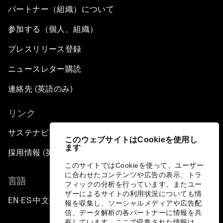
パートナー（組織）について
参加する（個人、組織）
プレスリリース登録
ニュースレター購読
連絡先 (英語のみ)
リンク
サステナビリティへの取り組み
このウェブサイトはCookieを使用し
ます
採用情報 (英語のみ)
このサイトではCookieを使って、ユーザー
に合わせたコンテンツや広告の表示、トラ
言語
フィックの分析を行っています。またユー
ザーによるサイトの利用状況についても情
EN
ES
中文
日本語
▪
▪
▪
報を収集し、ソーシャルメディアや広告配
信、データ解析の各パートナーに情報を共
有しています。ここで収集された情報は、