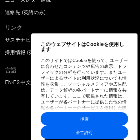
連絡先 (英語のみ)
リンク
サステナビリティへの取り組み
このウェブサイトはCookieを使用し
ます
採用情報 (英語のみ)
このサイトではCookieを使って、ユーザー
に合わせたコンテンツや広告の表示、トラ
言語
フィックの分析を行っています。またユー
ザーによるサイトの利用状況についても情
EN
ES
中文
日本語
▪
▪
▪
報を収集し、ソーシャルメディアや広告配
信、データ解析の各パートナーに情報を共
有しています。ここで収集された情報は、
ユーザーが各パートナーに提供した他の情
報や各パートナーのサービスを使用した際
に収集された情報と組み合わされ、各パー
拒否
トナーによって使用されることがありま
プライバシーポリシーと利用規約
す。
全て許可
サイトマップ