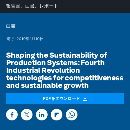
報告書、白書、レポート
白書
発行
: 2019年1月10日
Shaping the Sustainability of
Production Systems: Fourth
Industrial Revolution
technologies for competitiveness
and sustainable growth
PDFをダウンロード