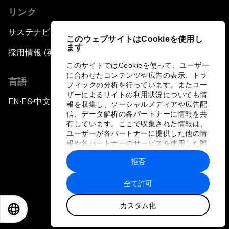
リンク
サステナビリティへの取り組み
このウェブサイトはCookieを使用し
ます
採用情報 (英語のみ)
このサイトではCookieを使って、ユーザー
に合わせたコンテンツや広告の表示、トラ
言語
フィックの分析を行っています。またユー
ザーによるサイトの利用状況についても情
EN
ES
中文
日本語
▪
▪
▪
報を収集し、ソーシャルメディアや広告配
信、データ解析の各パートナーに情報を共
有しています。ここで収集された情報は、
ユーザーが各パートナーに提供した他の情
報や各パートナーのサービスを使用した際
に収集された情報と組み合わされ、各パー
拒否
トナーによって使用されることがありま
プライバシーポリシーと利用規約
す。
全て許可
サイトマップ
カスタム化
©
2026
世界経済フォーラム
EN
ES
中文
日本語