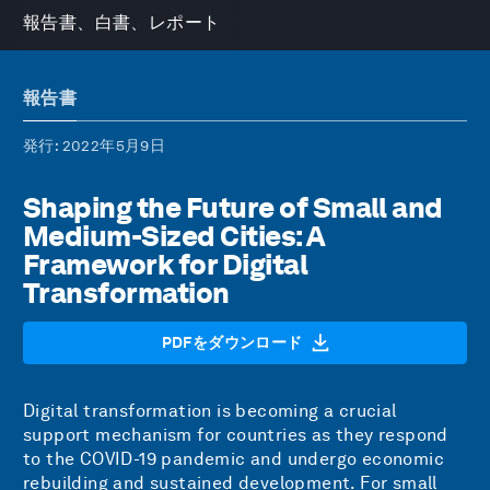
報告書、白書、レポート
報告書
発行
: 2022年5月9日
Shaping the Future of Small and
Medium-Sized Cities: A
Framework for Digital
Transformation
PDFをダウンロード
Digital transformation is becoming a crucial
support mechanism for countries as they respond
to the COVID-19 pandemic and undergo economic
rebuilding and sustained development. For small