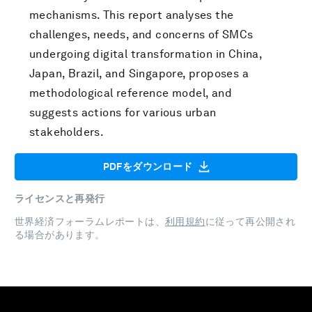
mechanisms. This report analyses the
challenges, needs, and concerns of SMCs
undergoing digital transformation in China,
Japan, Brazil, and Singapore, proposes a
methodological reference model, and
suggests actions for various urban
stakeholders.
PDFをダウンロード
ライセンスと再発行
世界経済フォーラムレポートは、
利用規約
に従って再公開され
る場合があります。