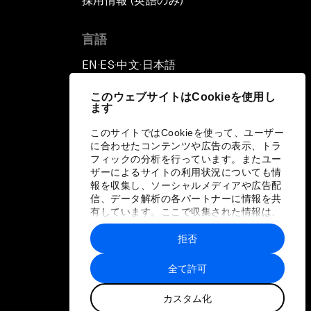
採用情報 (英語のみ)
て
言語
EN
ES
中文
日本語
▪
▪
▪
このウェブサイトはCookieを使用し
ます
このサイトではCookieを使って、ユーザー
に合わせたコンテンツや広告の表示、トラ
フィックの分析を行っています。またユー
ザーによるサイトの利用状況についても情
報を収集し、ソーシャルメディアや広告配
信、データ解析の各パートナーに情報を共
有しています。ここで収集された情報は、
ユーザーが各パートナーに提供した他の情
報や各パートナーのサービスを使用した際
拒否
に収集された情報と組み合わされ、各パー
トナーによって使用されることがありま
全て許可
す。
カスタム化