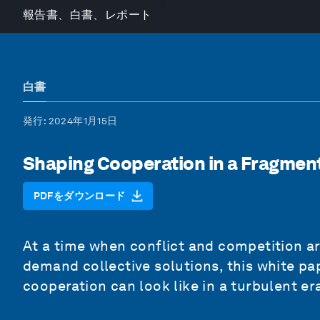
報告書、白書、レポート
白書
発行
: 2024年1月15日
Shaping Cooperation in a Fragmen
PDFをダウンロード
At a time when conflict and competition ar
demand collective solutions, this white pa
cooperation can look like in a turbulent er