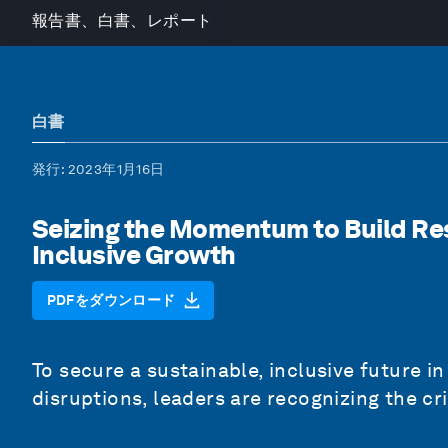
報告書、白書、レポート
白書
発行
: 2023年1月16日
Seizing the Momentum to Build Resi
Inclusive Growth
PDFをダウンロード
To secure a sustainable, inclusive future i
disruptions, leaders are recognizing the cri