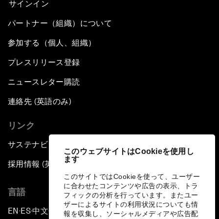
サインイン
パートナー（組織）について
参加する（個人、組織）
プレスリリース登録
ニュースレター購読
連絡先 (英語のみ)
リンク
サステナビリティへの取り組み
このウェブサイトはCookieを使用し
ます
採用情報 (英語のみ)
このサイトではCookieを使って、ユーザー
に合わせたコンテンツや広告の表示、トラ
言語
フィックの分析を行っています。またユー
ザーによるサイトの利用状況についても情
EN
ES
中文
日本語
▪
▪
▪
報を収集し、ソーシャルメディアや広告配