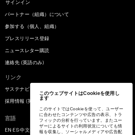
サインイン
パートナー（組織）について
参加する（個人、組織）
プレスリリース登録
ニュースレター購読
連絡先 (英語のみ)
リンク
サステナビリティへの取り組み
このウェブサイトはCookieを使用し
ます
採用情報 (英語のみ)
このサイトではCookieを使って、ユーザー
に合わせたコンテンツや広告の表示、トラ
言語
フィックの分析を行っています。またユー
ザーによるサイトの利用状況についても情
EN
ES
中文
日本語
▪
▪
▪
報を収集し、ソーシャルメディアや広告配