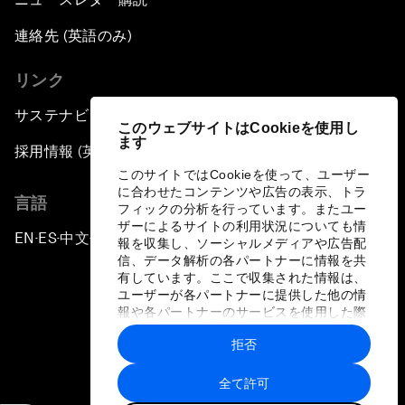
連絡先 (英語のみ)
リンク
サステナビリティへの取り組み
このウェブサイトはCookieを使用し
ます
採用情報 (英語のみ)
このサイトではCookieを使って、ユーザー
に合わせたコンテンツや広告の表示、トラ
言語
フィックの分析を行っています。またユー
ザーによるサイトの利用状況についても情
EN
ES
中文
日本語
▪
▪
▪
報を収集し、ソーシャルメディアや広告配
信、データ解析の各パートナーに情報を共
有しています。ここで収集された情報は、
ユーザーが各パートナーに提供した他の情
報や各パートナーのサービスを使用した際
に収集された情報と組み合わされ、各パー
拒否
トナーによって使用されることがありま
プライバシーポリシーと利用規約
す。
全て許可
サイトマップ