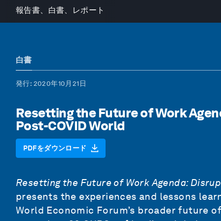
報告書、白書、レポート
白書
発行
: 2020年10月21日
Resetting the Future of Work Agen
Post-COVID World
PDFをダウンロード
Resetting the Future of Work Agenda: Disru
presents the experiences and lessons lear
World Economic Forum’s broader future o