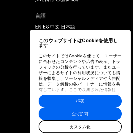
言語
EN
ES
中文
日本語
▪
▪
▪
このウェブサイトはCookieを使用し
ます
このサイトではCookieを使って、ユーザー
に合わせたコンテンツや広告の表示、トラ
フィックの分析を行っています。またユー
ザーによるサイトの利用状況についても情
報を収集し、ソーシャルメディアや広告配
信、データ解析の各パートナーに情報を共
有しています。ここで収集された情報は、
ユーザーが各パートナーに提供した他の情
報や各パートナーのサービスを使用した際
拒否
に収集された情報と組み合わされ、各パー
トナーによって使用されることがありま
全て許可
す。
カスタム化