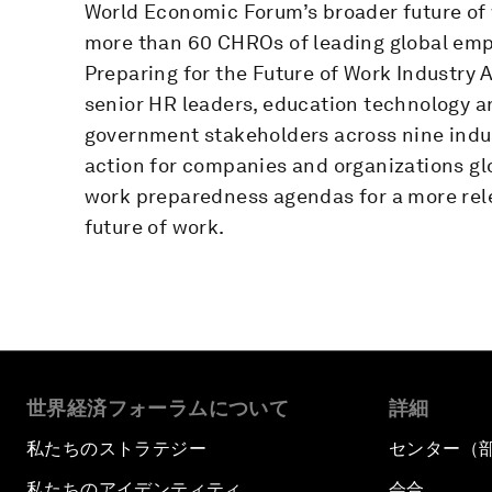
World Economic Forum’s broader future o
more than 60 CHROs of leading global empl
Preparing for the Future of Work Industry
senior HR leaders, education technology a
government stakeholders across nine indust
action for companies and organizations glo
work preparedness agendas for a more rel
future of work.
世界経済フォーラムについて
詳細
私たちのストラテジー
センター（
私たちのアイデンティティ
会合