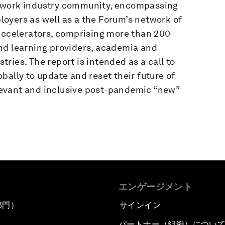
f work industry community, encompassing
oyers as well as a the Forum’s network of
 Accelerators, comprising more than 200
nd learning providers, academia and
ries. The report is intended as a call to
bally to update and reset their future of
evant and inclusive post-pandemic “new”
エンゲージメント
部門）
サインイン
パートナー（組織）につい