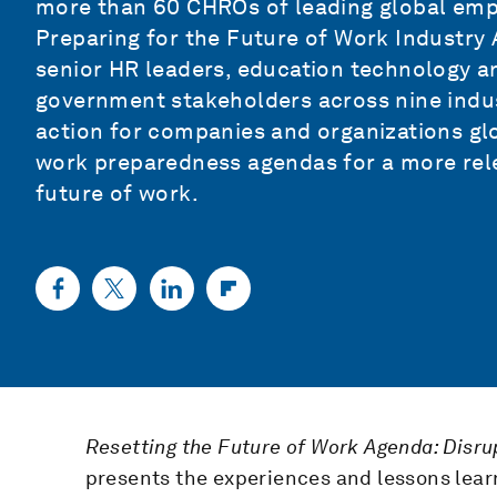
more than 60 CHROs of leading global empl
Preparing for the Future of Work Industry
senior HR leaders, education technology a
government stakeholders across nine indust
action for companies and organizations glo
work preparedness agendas for a more rel
future of work.
Resetting the Future of Work Agenda: Disr
presents the experiences and lessons lear