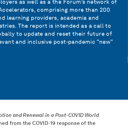
oyers as well as a the Forum’s network of
 Accelerators, comprising more than 200
nd learning providers, academia and
ries. The report is intended as a call to
bally to update and reset their future of
evant and inclusive post-pandemic “new”
uption and Renewal in a Post-COVID World
ned from the COVID-19 response of the