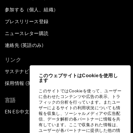
参加する（個人、組織）
プレスリリース登録
ニュースレター購読
連絡先 (英語のみ)
リンク
サステナビリティへの取り組み
このウェブサイトはCookieを使用し
ます
採用情報 (英語のみ)
このサイトではCookieを使って、ユーザー
に合わせたコンテンツや広告の表示、トラ
言語
フィックの分析を行っています。またユー
ザーによるサイトの利用状況についても情
EN
ES
中文
日本語
▪
▪
▪
報を収集し、ソーシャルメディアや広告配
信、データ解析の各パートナーに情報を共
有しています。ここで収集された情報は、
ユーザーが各パートナーに提供した他の情