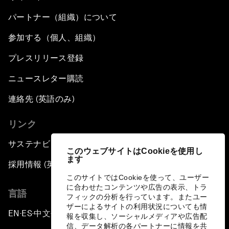
パートナー（組織）について
参加する（個人、組織）
プレスリリース登録
ニュースレター購読
連絡先 (英語のみ)
リンク
サステナビリティへの取り組み
このウェブサイトはCookieを使用し
ます
採用情報 (英語のみ)
このサイトではCookieを使って、ユーザー
に合わせたコンテンツや広告の表示、トラ
言語
フィックの分析を行っています。またユー
ザーによるサイトの利用状況についても情
EN
ES
中文
日本語
▪
▪
▪
報を収集し、ソーシャルメディアや広告配
信、データ解析の各パートナーに情報を共