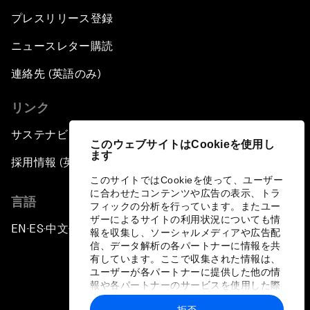
プレスリリース登録
ニュースレター購読
連絡先 (英語のみ)
リンク
サステナビリティへの取り組み
このウェブサイトはCookieを使用し
ます
採用情報 (英語のみ)
このサイトではCookieを使って、ユーザー
に合わせたコンテンツや広告の表示、トラ
言語
フィックの分析を行っています。またユー
ザーによるサイトの利用状況についても情
EN
ES
中文
日本語
▪
▪
▪
報を収集し、ソーシャルメディアや広告配
信、データ解析の各パートナーに情報を共
有しています。ここで収集された情報は、
ユーザーが各パートナーに提供した他の情
報や各パートナーのサービスを使用した際
に収集された情報と組み合わされ、各パー
拒否