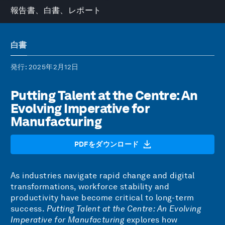
報告書、白書、レポート
白書
発行
: 2025年2月12日
Putting Talent at the Centre: An
Evolving Imperative for
Manufacturing
PDFをダウンロード
As industries navigate rapid change and digital
transformations, workforce stability and
productivity have become critical to long-term
success.
Putting Talent at the Centre: An Evolving
Imperative for Manufacturing
explores how