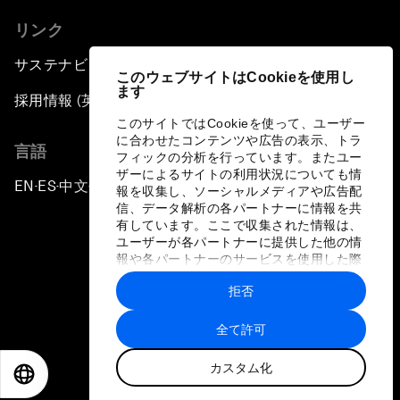
リンク
サステナビリティへの取り組み
このウェブサイトはCookieを使用し
ます
採用情報 (英語のみ)
このサイトではCookieを使って、ユーザー
に合わせたコンテンツや広告の表示、トラ
言語
フィックの分析を行っています。またユー
ザーによるサイトの利用状況についても情
EN
ES
中文
日本語
▪
▪
▪
報を収集し、ソーシャルメディアや広告配
信、データ解析の各パートナーに情報を共
有しています。ここで収集された情報は、
ユーザーが各パートナーに提供した他の情
報や各パートナーのサービスを使用した際
に収集された情報と組み合わされ、各パー
拒否
トナーによって使用されることがありま
プライバシーポリシーと利用規約
す。
全て許可
サイトマップ
カスタム化
©
2026
世界経済フォーラム
EN
ES
中文
日本語