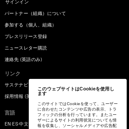
サインイン
パートナー（組織）について
参加する（個人、組織）
プレスリリース登録
ニュースレター購読
連絡先 (英語のみ)
リンク
サステナビリティへの取り組み
このウェブサイトはCookieを使用し
ます
採用情報 (英語のみ)
このサイトではCookieを使って、ユーザー
に合わせたコンテンツや広告の表示、トラ
言語
フィックの分析を行っています。またユー
ザーによるサイトの利用状況についても情
EN
ES
中文
日本語
▪
▪
▪
報を収集し、ソーシャルメディアや広告配