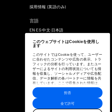
採用情報 (英語のみ)
て
言語
EN
ES
中文
日本語
▪
▪
▪
このウェブサイトはCookieを使用し
ます
このサイトではCookieを使って、ユーザー
に合わせたコンテンツや広告の表示、トラ
フィックの分析を行っています。またユー
ザーによるサイトの利用状況についても情
報を収集し、ソーシャルメディアや広告配
信、データ解析の各パートナーに情報を共
有しています。ここで収集された情報は、
ユーザーが各パートナーに提供した他の情
報や各パートナーのサービスを使用した際
拒否
に収集された情報と組み合わされ、各パー
トナーによって使用されることがありま
全て許可
す。