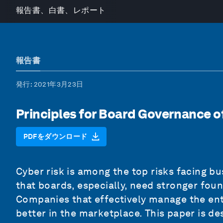
報告書、白書、レポート
報告書
発行
: 2021年3月23日
Principles for Board Governance o
PDFをダウンロード
Cyber risk is among the top risks facing b
that boards, especially, need stronger foun
Companies that effectively manage the entir
better in the marketplace. This paper is de