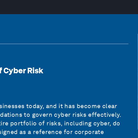
f Cyber Risk
usinesses today, and it has become clear
dations to govern cyber risks effectively.
e portfolio of risks, including cyber, do
signed as a reference for corporate