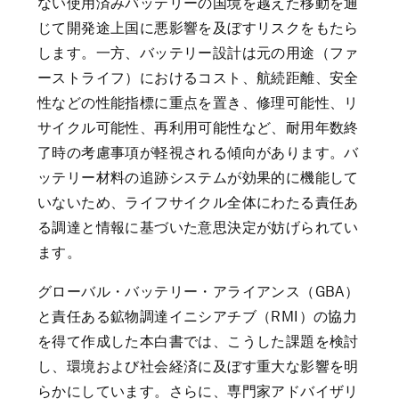
ない使用済みバッテリーの国境を越えた移動を通
じて開発途上国に悪影響を及ぼすリスクをもたら
します。一方、バッテリー設計は元の用途（ファ
ーストライフ）におけるコスト、航続距離、安全
性などの性能指標に重点を置き、修理可能性、リ
サイクル可能性、再利用可能性など、耐用年数終
了時の考慮事項が軽視される傾向があります。バ
ッテリー材料の追跡システムが効果的に機能して
いないため、ライフサイクル全体にわたる責任あ
る調達と情報に基づいた意思決定が妨げられてい
ます。
グローバル・バッテリー・アライアンス（GBA）
と責任ある鉱物調達イニシアチブ（RMI）の協力
を得て作成した本白書では、こうした課題を検討
し、環境および社会経済に及ぼす重大な影響を明
らかにしています。さらに、専門家アドバイザリ