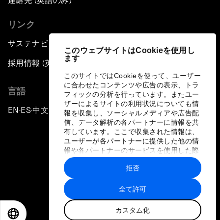
連絡先 (英語のみ)
リンク
サステナビリティへの取り組み
このウェブサイトはCookieを使用し
ます
採用情報 (英語のみ)
このサイトではCookieを使って、ユーザー
に合わせたコンテンツや広告の表示、トラ
言語
フィックの分析を行っています。またユー
ザーによるサイトの利用状況についても情
EN
ES
中文
日本語
▪
▪
▪
報を収集し、ソーシャルメディアや広告配
信、データ解析の各パートナーに情報を共
有しています。ここで収集された情報は、
ユーザーが各パートナーに提供した他の情
報や各パートナーのサービスを使用した際
に収集された情報と組み合わされ、各パー
拒否
トナーによって使用されることがありま
プライバシーポリシーと利用規約
す。
全て許可
サイトマップ
カスタム化
©
2026
世界経済フォーラム
EN
ES
中文
日本語