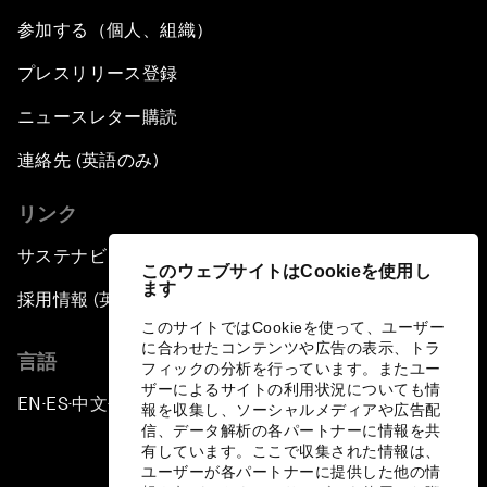
参加する（個人、組織）
プレスリリース登録
ニュースレター購読
連絡先 (英語のみ)
リンク
サステナビリティへの取り組み
このウェブサイトはCookieを使用し
ます
採用情報 (英語のみ)
このサイトではCookieを使って、ユーザー
に合わせたコンテンツや広告の表示、トラ
言語
フィックの分析を行っています。またユー
ザーによるサイトの利用状況についても情
EN
ES
中文
日本語
▪
▪
▪
報を収集し、ソーシャルメディアや広告配
信、データ解析の各パートナーに情報を共
有しています。ここで収集された情報は、
ユーザーが各パートナーに提供した他の情