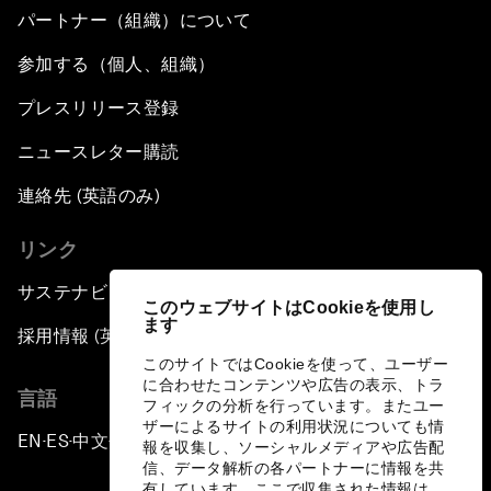
パートナー（組織）について
参加する（個人、組織）
プレスリリース登録
ニュースレター購読
連絡先 (英語のみ)
リンク
サステナビリティへの取り組み
このウェブサイトはCookieを使用し
ます
採用情報 (英語のみ)
このサイトではCookieを使って、ユーザー
に合わせたコンテンツや広告の表示、トラ
言語
フィックの分析を行っています。またユー
ザーによるサイトの利用状況についても情
EN
ES
中文
日本語
▪
▪
▪
報を収集し、ソーシャルメディアや広告配
信、データ解析の各パートナーに情報を共
有しています。ここで収集された情報は、