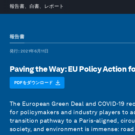
報告書、白書、レポート
報告書
発行
: 2021年6月11日
Paving the Way: EU Policy Action f
PDFをダウンロード
The European Green Deal and COVID-19 rec
for policymakers and industry players to a
transition pathway to a Paris-aligned, circu
society, and environment is immense: road