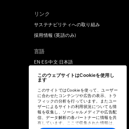
リンク
サステナビリティへの取り組み
採用情報 (英語のみ)
て
言語
EN
ES
中文
日本語
▪
▪
▪
このウェブサイトはCookieを使用し
ます
このサイトではCookieを使って、ユーザー
に合わせたコンテンツや広告の表示、トラ
フィックの分析を行っています。またユー
ザーによるサイトの利用状況についても情
報を収集し、ソーシャルメディアや広告配
信、データ解析の各パートナーに情報を共
有しています。ここで収集された情報は、
ユーザーが各パートナーに提供した他の情