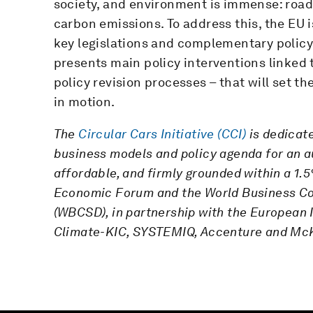
society, and environment is immense: road
carbon emissions. To address this, the EU 
key legislations and complementary policy 
presents main policy interventions linked 
policy revision processes – that will set th
in motion.
The
Circular Cars Initiative (CCI)
is dedicate
business models and policy agenda for an a
affordable, and firmly grounded within a 1.
Economic Forum and the World Business Co
(WBCSD), in partnership with the European I
Climate-KIC, SYSTEMIQ, Accenture and McKi