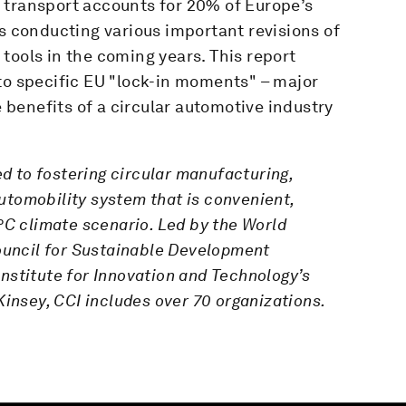
 transport accounts for 20% of Europe’s
is conducting various important revisions of
tools in the coming years. This report
to specific EU "lock-in moments" – major
e benefits of a circular automotive industry
d to fostering circular manufacturing,
utomobility system that is convenient,
5°C climate scenario
. Led by the World
uncil for Sustainable Development
nstitute for Innovation and Technology’s
nsey, CCI includes over 70 organizations.