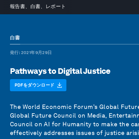
報告書、白書、レポート
白書
発行
: 2021年9月29日
Pathways to Digital Justice
PDFをダウンロード
The World Economic Forum’s Global Future 
Global Future Council on Media, Entertain
Council on AI for Humanity to make the ca
effectively addresses issues of justice aris