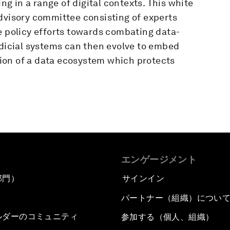
ing in a range of digital contexts. This white
advisory committee consisting of experts
e policy efforts towards combating data-
udicial systems can then evolve to embed
ion of a data ecosystem which protects
エンゲージメント
部門）
サインイン
パートナー（組織）につい
ルダーのコミュニティ
参加する（個人、組織）