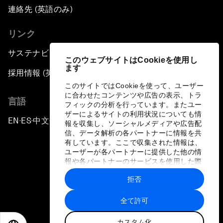
連絡先 (英語のみ)
リンク
サステナビリティへの取り組み
このウェブサイトはCookieを使用し
ます
採用情報 (英語のみ)
このサイトではCookieを使って、ユーザー
に合わせたコンテンツや広告の表示、トラ
言語
フィックの分析を行っています。またユー
ザーによるサイトの利用状況についても情
EN
ES
中文
日本語
▪
▪
▪
報を収集し、ソーシャルメディアや広告配
信、データ解析の各パートナーに情報を共
有しています。ここで収集された情報は、
ユーザーが各パートナーに提供した他の情
報や各パートナーのサービスを使用した際
に収集された情報と組み合わされ、各パー
拒否
トナーによって使用されることがありま
プライバシーポリシーと利用規約
す。
全て許可
サイトマップ
カスタム化