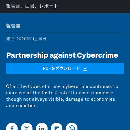
報告書、白書、レポート
報告書
発行
: 2020年11月16日
Partnership against Cybercrime
PDFをダウンロード
Of all the types of crime, cybercrime continues to
increase at the fastest rate. It causes immense,
though not always visible, damage to economies
and societies.