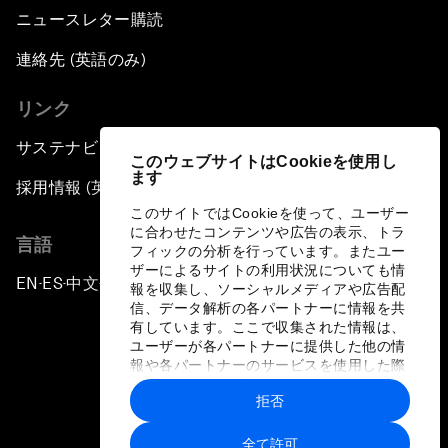
ニュースレター購読
連絡先 (英語のみ)
リンク
サステナビリティへの取り組み
このウェブサイトはCookieを使用し
ます
採用情報 (英語のみ)
このサイトではCookieを使って、ユーザー
に合わせたコンテンツや広告の表示、トラ
言語
フィックの分析を行っています。またユー
ザーによるサイトの利用状況についても情
EN
ES
中文
日本語
▪
▪
▪
報を収集し、ソーシャルメディアや広告配
信、データ解析の各パートナーに情報を共
有しています。ここで収集された情報は、
ユーザーが各パートナーに提供した他の情
報や各パートナーのサービスを使用した際
に収集された情報と組み合わされ、各パー
拒否
トナーによって使用されることがありま
プライバシーポリシーと利用規約
す。
全て許可