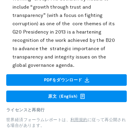
include “growth through trust and
transparency” (with a focus on fighting
corruption) as one of the core themes of its
G20 Presidency in 2013 is a heartening
recognition of the work achieved by the B20
to advance the strategic importance of
transparency and integrity issues on the
global governance agenda.
PDFをダウンロード
原文（English)
ライセンスと再発行
世界経済フォーラムレポートは、
利用規約
に従って再公開され
る場合があります。