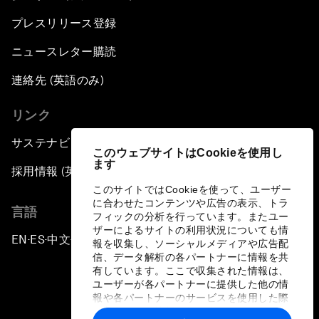
プレスリリース登録
ニュースレター購読
連絡先 (英語のみ)
リンク
サステナビリティへの取り組み
このウェブサイトはCookieを使用し
ます
採用情報 (英語のみ)
このサイトではCookieを使って、ユーザー
に合わせたコンテンツや広告の表示、トラ
言語
フィックの分析を行っています。またユー
ザーによるサイトの利用状況についても情
EN
ES
中文
日本語
▪
▪
▪
報を収集し、ソーシャルメディアや広告配
信、データ解析の各パートナーに情報を共
有しています。ここで収集された情報は、
ユーザーが各パートナーに提供した他の情
報や各パートナーのサービスを使用した際
に収集された情報と組み合わされ、各パー