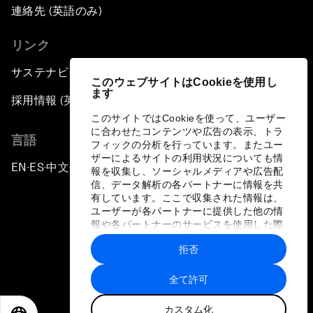
連絡先 (英語のみ)
リンク
サステナビリティへの取り組み
このウェブサイトはCookieを使用し
ます
採用情報 (英語のみ)
このサイトではCookieを使って、ユーザー
に合わせたコンテンツや広告の表示、トラ
言語
フィックの分析を行っています。またユー
ザーによるサイトの利用状況についても情
EN
ES
中文
日本語
▪
▪
▪
報を収集し、ソーシャルメディアや広告配
信、データ解析の各パートナーに情報を共
有しています。ここで収集された情報は、
ユーザーが各パートナーに提供した他の情
報や各パートナーのサービスを使用した際
に収集された情報と組み合わされ、各パー
拒否
トナーによって使用されることがありま
プライバシーポリシーと利用規約
す。
全て許可
サイトマップ
カスタム化