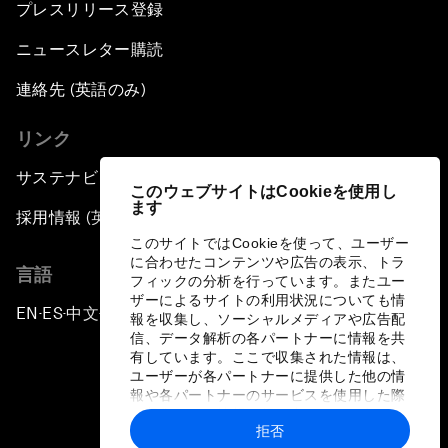
プレスリリース登録
ニュースレター購読
連絡先 (英語のみ)
リンク
サステナビリティへの取り組み
このウェブサイトはCookieを使用し
ます
採用情報 (英語のみ)
このサイトではCookieを使って、ユーザー
に合わせたコンテンツや広告の表示、トラ
言語
フィックの分析を行っています。またユー
ザーによるサイトの利用状況についても情
EN
ES
中文
日本語
▪
▪
▪
報を収集し、ソーシャルメディアや広告配
信、データ解析の各パートナーに情報を共
有しています。ここで収集された情報は、
ユーザーが各パートナーに提供した他の情
報や各パートナーのサービスを使用した際
に収集された情報と組み合わされ、各パー
拒否
トナーによって使用されることがありま