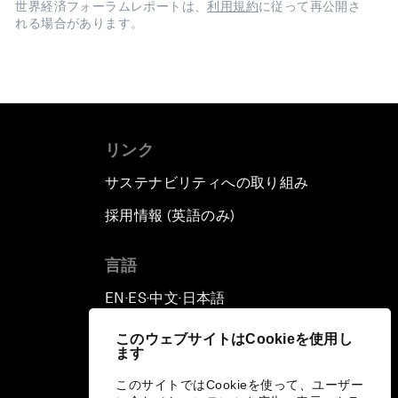
世界経済フォーラムレポートは、
利用規約
に従って再公開さ
れる場合があります。
リンク
サステナビリティへの取り組み
採用情報 (英語のみ)
て
言語
EN
ES
中文
日本語
▪
▪
▪
このウェブサイトはCookieを使用し
ます
このサイトではCookieを使って、ユーザー