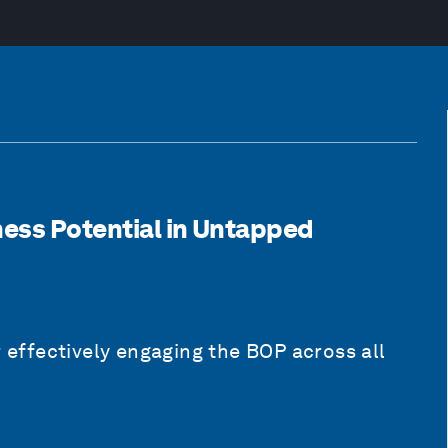
ness Potential in Untapped
r effectively engaging the BOP across all