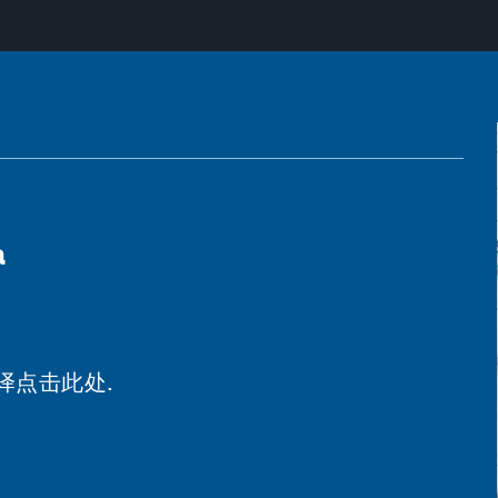
a
译点击此处.