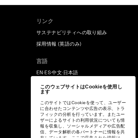
リンク
サステナビリティへの取り組み
採用情報 (英語のみ)
て
言語
EN
ES
中文
日本語
▪
▪
▪
このウェブサイトはCookieを使用し
ます
このサイトではCookieを使って、ユーザー
に合わせたコンテンツや広告の表示、トラ
フィックの分析を行っています。またユー
ザーによるサイトの利用状況についても情
報を収集し、ソーシャルメディアや広告配
信、データ解析の各パートナーに情報を共
有しています。ここで収集された情報は、