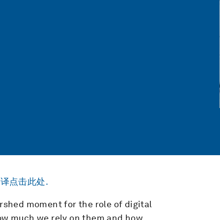
译点击此处.
shed moment for the role of digital
 how much we rely on them and how