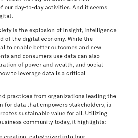
f our day-to-day activities. And it seems
gital.
ety is the explosion of insight, intelligence
od of the digital economy. While the
ial to enable better outcomes and new
ments and consumers use data can also
ration of power and wealth, and social
ow to leverage data is a critical
nd practices from organizations leading the
m for data that empowers stakeholders, is
ates sustainable value for all. Utilizing
business community today, it highlights:
 creation, categorized into four