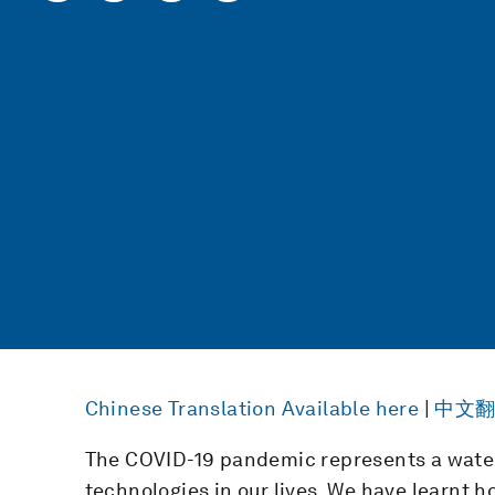
Chinese Translation Available here
|
中文翻
The COVID-19 pandemic represents a water
technologies in our lives. We have learnt