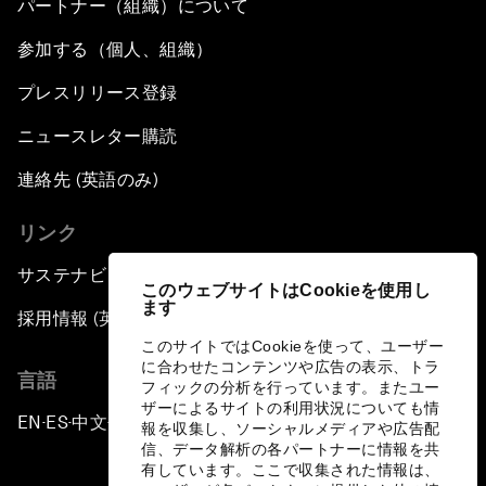
パートナー（組織）について
参加する（個人、組織）
プレスリリース登録
ニュースレター購読
連絡先 (英語のみ)
リンク
サステナビリティへの取り組み
このウェブサイトはCookieを使用し
ます
採用情報 (英語のみ)
このサイトではCookieを使って、ユーザー
に合わせたコンテンツや広告の表示、トラ
言語
フィックの分析を行っています。またユー
ザーによるサイトの利用状況についても情
EN
ES
中文
日本語
▪
▪
▪
報を収集し、ソーシャルメディアや広告配
信、データ解析の各パートナーに情報を共
有しています。ここで収集された情報は、