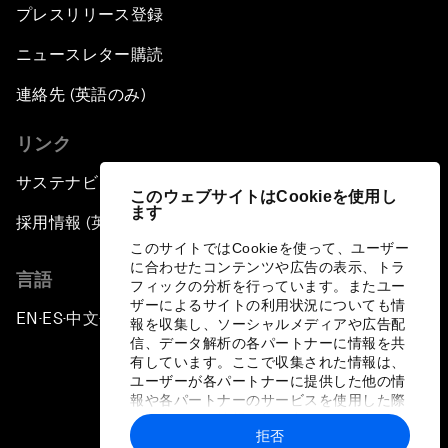
プレスリリース登録
ニュースレター購読
連絡先 (英語のみ)
リンク
サステナビリティへの取り組み
このウェブサイトはCookieを使用し
ます
採用情報 (英語のみ)
このサイトではCookieを使って、ユーザー
に合わせたコンテンツや広告の表示、トラ
言語
フィックの分析を行っています。またユー
ザーによるサイトの利用状況についても情
EN
ES
中文
日本語
▪
▪
▪
報を収集し、ソーシャルメディアや広告配
信、データ解析の各パートナーに情報を共
有しています。ここで収集された情報は、
ユーザーが各パートナーに提供した他の情
報や各パートナーのサービスを使用した際
に収集された情報と組み合わされ、各パー
拒否
トナーによって使用されることがありま