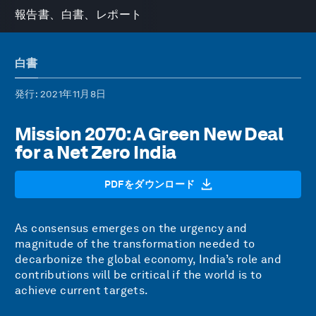
報告書、白書、レポート
白書
発行
: 2021年11月8日
Mission 2070: A Green New Deal
for a Net Zero India
PDFをダウンロード
As consensus emerges on the urgency and
magnitude of the transformation needed to
decarbonize the global economy, India’s role and
contributions will be critical if the world is to
achieve current targets.