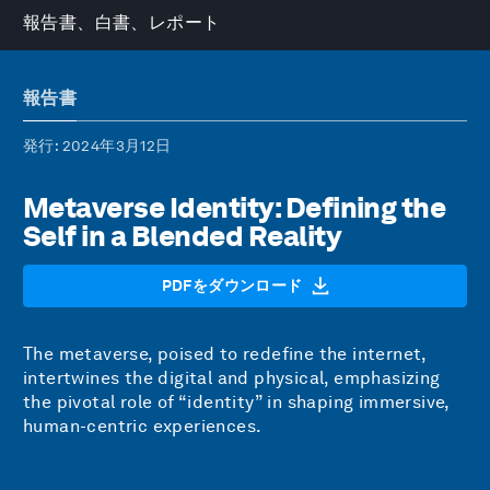
報告書、白書、レポート
報告書
発行
: 2024年3月12日
Metaverse Identity: Defining the
Self in a Blended Reality
PDFをダウンロード
The metaverse, poised to redefine the internet,
intertwines the digital and physical, emphasizing
the pivotal role of “identity” in shaping immersive,
human-centric experiences.