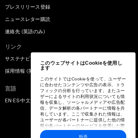
プレスリリース登録
ニュースレター購読
連絡先 (英語のみ)
リンク
サステナビリティへの取り組み
このウェブサイトはCookieを使用し
ます
採用情報 (英語のみ)
このサイトではCookieを使って、ユーザー
に合わせたコンテンツや広告の表示、トラ
言語
フィックの分析を行っています。またユー
ザーによるサイトの利用状況についても情
EN
ES
中文
日本語
▪
▪
▪
報を収集し、ソーシャルメディアや広告配
信、データ解析の各パートナーに情報を共
有しています。ここで収集された情報は、
ユーザーが各パートナーに提供した他の情
報や各パートナーのサービスを使用した際
に収集された情報と組み合わされ、各パー
拒否
トナーによって使用されることがありま