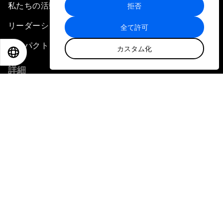
私たちの活動
拒否
トナーによって使用されることがありま
す。
リーダーシップとガバナンス
全て許可
インパクト
カスタム化
EN
ES
中文
日本語
詳細
センター（部門）
会合
ステークホルダーのコミュニティ
「フォーラム・ストーリー」
プレスリリース
フォトギャラリー
ビデオ