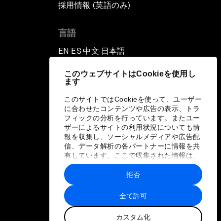
採用情報 (英語のみ)
て
言語
EN
ES
中文
日本語
▪
▪
▪
このウェブサイトはCookieを使用し
ます
このサイトではCookieを使って、ユーザー
に合わせたコンテンツや広告の表示、トラ
フィックの分析を行っています。またユー
ザーによるサイトの利用状況についても情
報を収集し、ソーシャルメディアや広告配
信、データ解析の各パートナーに情報を共
有しています。ここで収集された情報は、
ユーザーが各パートナーに提供した他の情
報や各パートナーのサービスを使用した際
拒否
に収集された情報と組み合わされ、各パー
トナーによって使用されることがありま
全て許可
す。
カスタム化