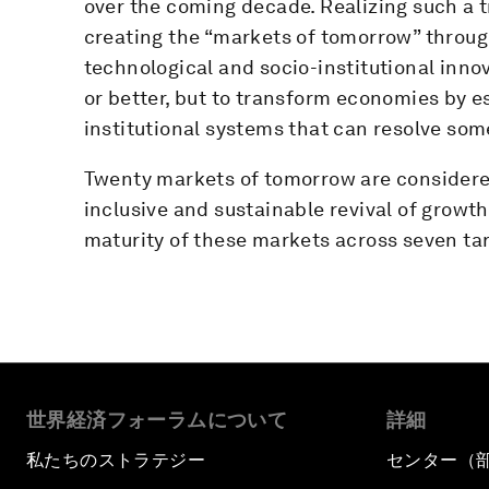
over the coming decade. Realizing such a t
creating the “markets of tomorrow” throug
technological and socio-institutional innov
or better, but to transform economies by 
institutional systems that can resolve some
Twenty markets of tomorrow are considered
inclusive and sustainable revival of growt
maturity of these markets across seven tar
世界経済フォーラムについて
詳細
私たちのストラテジー
センター（