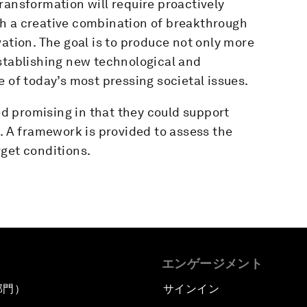
ransformation will require proactively
h a creative combination of breakthrough
ation. The goal is to produce not only more
establishing new technological and
 of today’s most pressing societal issues.
 promising in that they could support
h. A framework is provided to assess the
get conditions.
エンゲージメント
部門）
サインイン