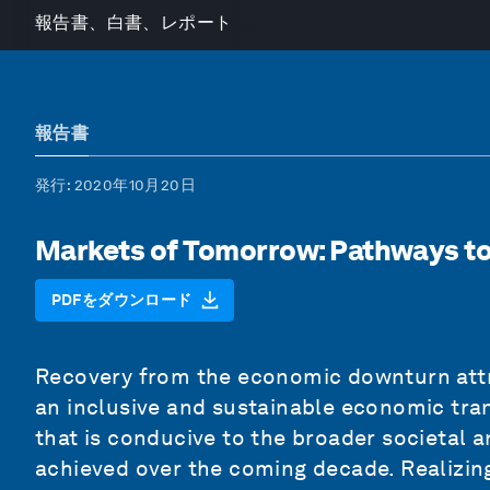
報告書、白書、レポート
報告書
発行
: 2020年10月20日
Markets of Tomorrow: Pathways t
PDFをダウンロード
Recovery from the economic downturn attr
an inclusive and sustainable economic tr
that is conducive to the broader societal 
achieved over the coming decade. Realizing