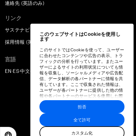
連絡先 (英語のみ)
リンク
サステナビリティへの取り組み
このウェブサイトはCookieを使用し
ます
採用情報 (英語のみ)
このサイトではCookieを使って、ユーザー
に合わせたコンテンツや広告の表示、トラ
言語
フィックの分析を行っています。またユー
ザーによるサイトの利用状況についても情
EN
ES
中文
日本語
▪
▪
▪
報を収集し、ソーシャルメディアや広告配
信、データ解析の各パートナーに情報を共
有しています。ここで収集された情報は、
ユーザーが各パートナーに提供した他の情
報や各パートナーのサービスを使用した際
に収集された情報と組み合わされ、各パー
拒否
トナーによって使用されることがありま
プライバシーポリシーと利用規約
す。
全て許可
サイトマップ
カスタム化
©
2026
世界経済フォーラム
EN
ES
中文
日本語