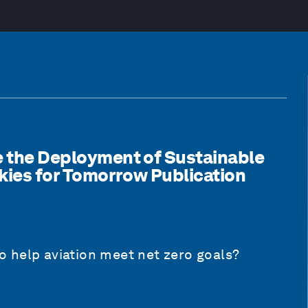
te the Deployment of Sustainable
 Skies for Tomorrow Publication
 help aviation meet net zero goals?