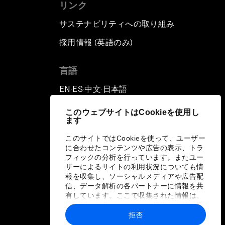
リンク
サステナビリティへの取り組み
採用情報 (英語のみ)
て
言語
EN
ES
中文
日本語
▪
▪
▪
このウェブサイトはCookieを使用し
ます
このサイトではCookieを使って、ユーザー
に合わせたコンテンツや広告の表示、トラ
フィックの分析を行っています。またユー
ザーによるサイトの利用状況についても情
報を収集し、ソーシャルメディアや広告配
信、データ解析の各パートナーに情報を共
有しています。ここで収集された情報は、
ユーザーが各パートナーに提供した他の情
報や各パートナーのサービスを使用した際
拒否
に収集された情報と組み合わされ、各パー