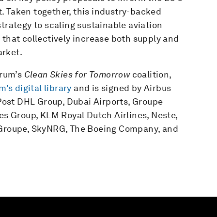
. Taken together, this industry-backed
trategy to scaling sustainable aviation
 that collectively increase both supply and
arket.
orum’s
Clean Skies for Tomorrow
coalition,
’s digital library
and is signed by Airbus
ost DHL Group, Dubai Airports, Groupe
nes Group, KLM Royal Dutch Airlines, Neste,
l Groupe, SkyNRG, The Boeing Company, and