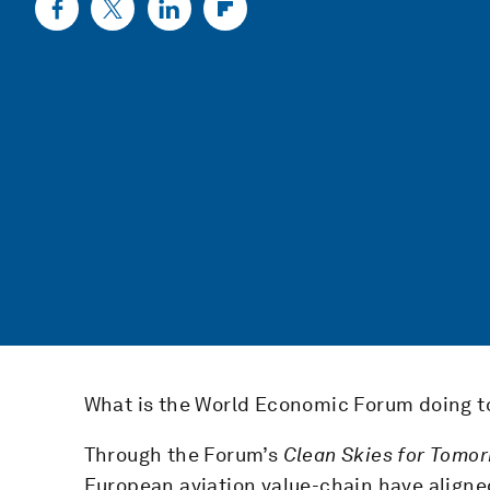
What is the World Economic Forum doing to
Through the Forum’s
Clean Skies for Tomo
European aviation value-chain have aligned