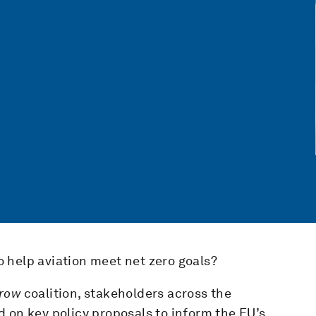
 help aviation meet net zero goals?
rrow
coalition, stakeholders across the
 on key policy proposals to inform the EU’s