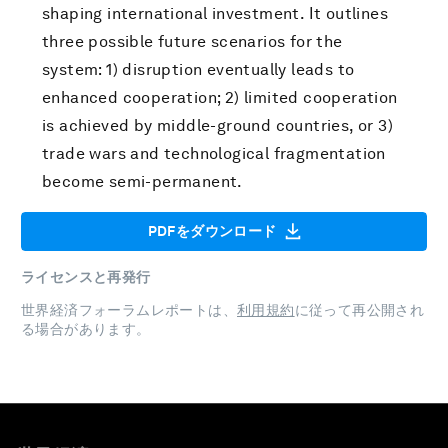
shaping international investment. It outlines
three possible future scenarios for the
system: 1) disruption eventually leads to
enhanced cooperation; 2) limited cooperation
is achieved by middle-ground countries, or 3)
trade wars and technological fragmentation
become semi-permanent.
PDFをダウンロード
ライセンスと再発行
世界経済フォーラムレポートは、
利用規約
に従って再公開され
る場合があります。