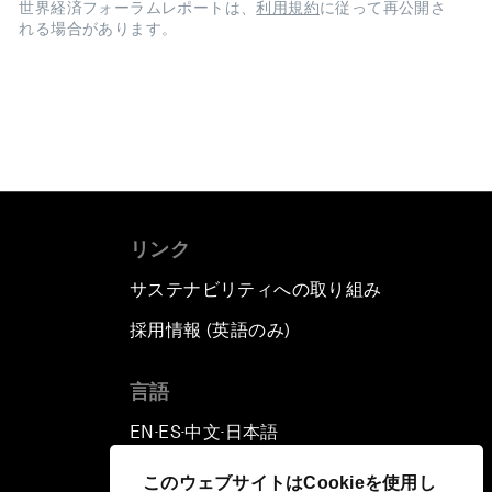
世界経済フォーラムレポートは、
利用規約
に従って再公開さ
れる場合があります。
リンク
サステナビリティへの取り組み
採用情報 (英語のみ)
て
言語
EN
ES
中文
日本語
▪
▪
▪
このウェブサイトはCookieを使用し