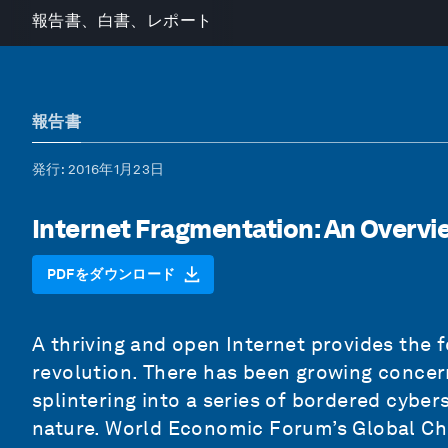
報告書、白書、レポート
報告書
発行
: 2016年1月23日
Internet Fragmentation: An Overvi
PDFをダウンロード
A thriving and open Internet provides the f
revolution. There has been growing concern
splintering into a series of bordered cybe
nature. World Economic Forum’s Global Cha