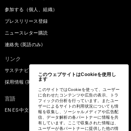
参加する（個人、組織）
プレスリリース登録
ニュースレター購読
連絡先 (英語のみ)
リンク
サステナビリティへの取り組み
このウェブサイトはCookieを使用し
ます
採用情報 (英語のみ)
このサイトではCookieを使って、ユーザー
に合わせたコンテンツや広告の表示、トラ
言語
フィックの分析を行っています。またユー
ザーによるサイトの利用状況についても情
EN
ES
中文
日本語
▪
▪
▪
報を収集し、ソーシャルメディアや広告配
信、データ解析の各パートナーに情報を共
有しています。ここで収集された情報は、
ユーザーが各パートナーに提供した他の情