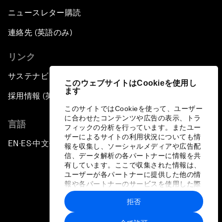
ニュースレター購読
連絡先 (英語のみ)
リンク
サステナビリティへの取り組み
このウェブサイトはCookieを使用し
ます
採用情報 (英語のみ)
このサイトではCookieを使って、ユーザー
に合わせたコンテンツや広告の表示、トラ
言語
フィックの分析を行っています。またユー
ザーによるサイトの利用状況についても情
EN
ES
中文
日本語
▪
▪
▪
報を収集し、ソーシャルメディアや広告配
信、データ解析の各パートナーに情報を共
有しています。ここで収集された情報は、
ユーザーが各パートナーに提供した他の情
報や各パートナーのサービスを使用した際
に収集された情報と組み合わされ、各パー
拒否
トナーによって使用されることがありま
プライバシーポリシーと利用規約
す。